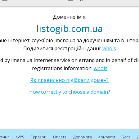
Доменне ім'я:
listogib.com.ua
не інтернет-службою imena.ua за дорученням та в інтере
Подивитися реєстраційні данні:
whois
d by imena.ua Internet service on errand and in behalf of cl
registrations information:
whois
Як правильно підібрати домен?
How correctly to choose a domain?
стинг
e
VPS
Сервери
Оплата
Допомога
Контакти
Блог
Д