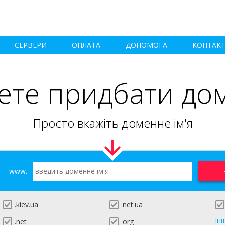
СЕРВЕРИ
ОПЛАТА
ДОПОМОГА
КОНТАК
ете придбати до
Просто вкажіть доменне ім'я
www.
.kiev.ua
.net.ua
ін
.net
.org