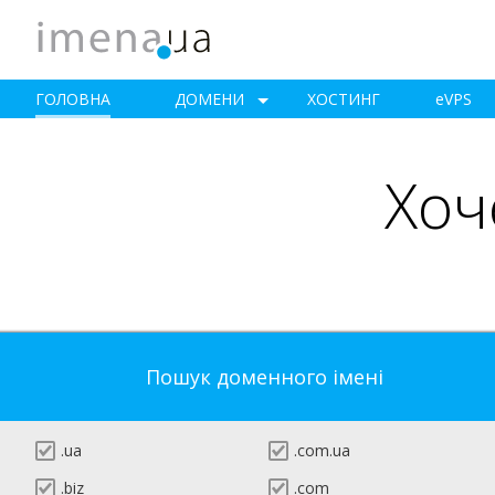
ГОЛОВНА
ДОМЕНИ
ХОСТИНГ
e
VPS
Хоч
Пошук доменного імені
.ua
.com.ua
.biz
.com