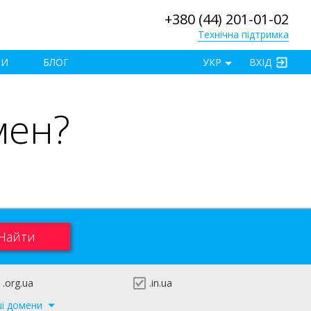
+380 (44) 201-01-02
Технічна підтримка
×
ТИ
БЛОГ
УКР
ВХІД
мен?
.org.ua
.in.ua
ші домени