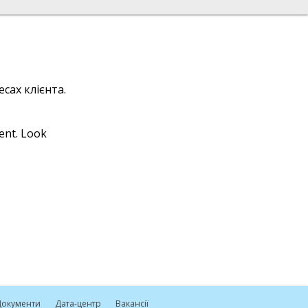
сах клієнта.
ient. Look
окументи
Дата-центр
Вакансії